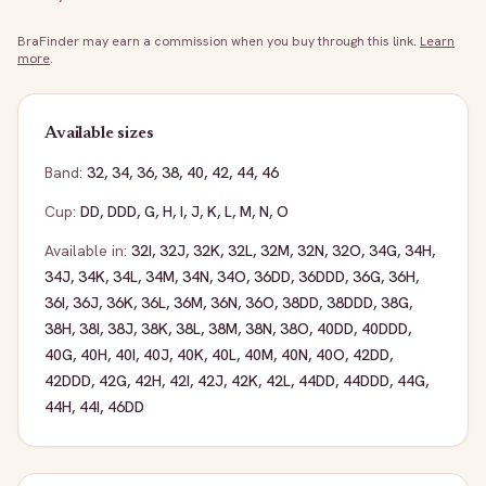
BraFinder may earn a commission when you buy through this link.
Learn
more
.
Available sizes
Band:
32
,
34
,
36
,
38
,
40
,
42
,
44
,
46
Cup:
DD
,
DDD
,
G
,
H
,
I
,
J
,
K
,
L
,
M
,
N
,
O
Available in:
32I
,
32J
,
32K
,
32L
,
32M
,
32N
,
32O
,
34G
,
34H
,
34J
,
34K
,
34L
,
34M
,
34N
,
34O
,
36DD
,
36DDD
,
36G
,
36H
,
36I
,
36J
,
36K
,
36L
,
36M
,
36N
,
36O
,
38DD
,
38DDD
,
38G
,
38H
,
38I
,
38J
,
38K
,
38L
,
38M
,
38N
,
38O
,
40DD
,
40DDD
,
40G
,
40H
,
40I
,
40J
,
40K
,
40L
,
40M
,
40N
,
40O
,
42DD
,
42DDD
,
42G
,
42H
,
42I
,
42J
,
42K
,
42L
,
44DD
,
44DDD
,
44G
,
44H
,
44I
,
46DD